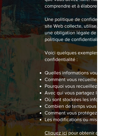
comprendre et à élaborer votre politique de
Une politique de confidentialité est une dé
site Web collecte, utilise, divulgue et gère 
une obligation légale de protéger la vie priv
politique de confidentialité doit apparaître 
Voici quelques exemples de contenu que vo
confidentialité :
Quelles informations vous recueillez
Comment vous recueillez les informations
Pourquoi vous recueillez les informations
Avec qui vous partagez les informations
Où sont stockées les informations
Combien de temps vous conservez les info
Comment vous protégez les informations
Les modifications ou mises à jour de la Poli
Cliquez ici
pour obtenir des informations plu